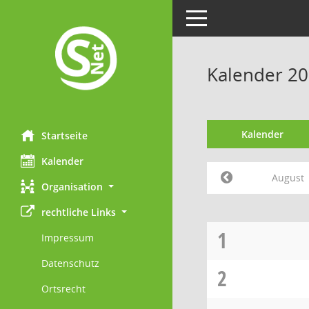
Toggle navigation
Kalender 20
Kalender
Startseite
Kalender
August
Organisation
rechtliche Links
1
Impressum
Datenschutz
2
Ortsrecht