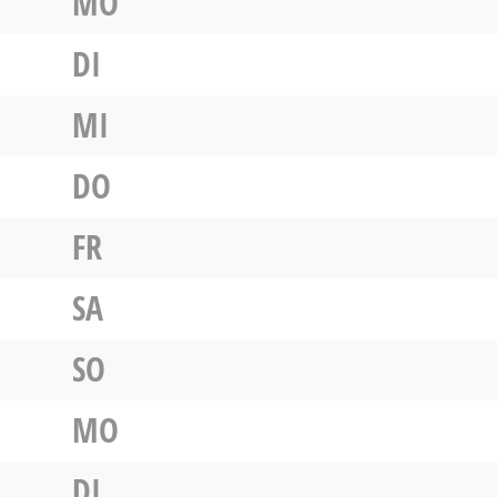
MO
DI
MI
DO
FR
SA
SO
MO
DI