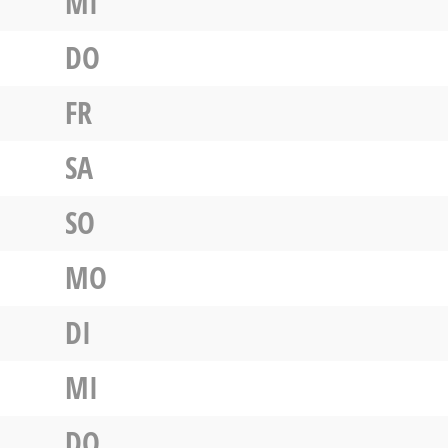
MI
DO
FR
SA
SO
MO
DI
MI
DO