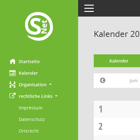
Toggle navigation
Kalender 20
Kalender
Startseite
Kalender
Juni
Organisation
rechtliche Links
1
Impressum
Datenschutz
2
Ortsrecht