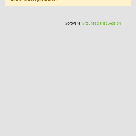
(Wird in
Software:
Sitzungsdienst
Session