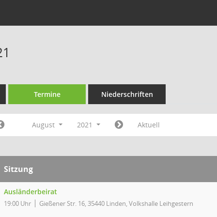
21
Termine
Niederschriften
August
2021
Aktuell
Sitzung
Ausländerbeirat
19:00 Uhr
Gießener Str. 16, 35440 Linden, Volkshalle Leihgestern