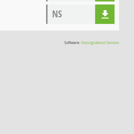
NS
(Wird in
Software:
Sitzungsdienst
Session