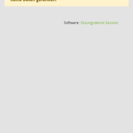
(Wird in
Software:
Sitzungsdienst
Session